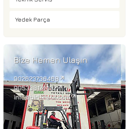
Yedek Parça
Bize Hemen Ulaşın
902623736468
905338174492
info@birlikistif.com