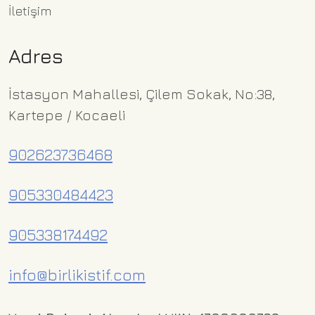
İletişim
Adres
İstasyon Mahallesi, Çilem Sokak, No:38,
Kartepe / Kocaeli
902623736468
905330484423
905338174492
info@birlikistif.com